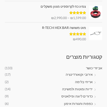
ט
ר
ח
צמיג כח לקרוספיט מגוון משקלים
ו
י
י
ו
ה
ה
דורג
5.00
₪
2,990.00
–
₪
1,599.00
ח
י
ו
מתוך 5
מ
ה
א
מוט משושה R-TECH HEX BAR
ח
:
:
י
₪
₪
ר
9
1
דורג
5.00
₪
490.00
מתוך 5
י
9
1
ם
.
9
:
0
.
קטגוריות מוצרים
0
9
₪
.
0
1
.
אביזרי כושר
(133)
,
אירובי וקואורדינציה
(17)
5
9
אריחי בלימה
(2)
9
ידיות ומוטות ולמשיכה
(14)
.
0
כדורים ליוגה ופילאטיס
(9)
0
כפפות וחגורות אימון
(6)