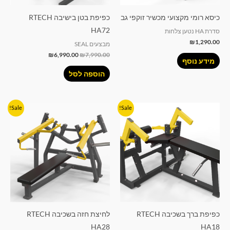
כיסא רומי מקצועי מכשיר זוקפי גב
כפיפת בטן בישיבה RTECH
HA72
סדרת HA נטען צלחות
₪
1,290.00
מבצעים SEAL
₪
6,990.00
₪
7,990.00
מידע נוסף
הוספה לסל
המחיר
המחיר
המחיר
המחיר
Sale!
Sale!
המקורי
הנוכחי
המקורי
הנוכחי
היה:
הוא:
היה:
הוא:
₪4,990.00.
₪7,990.00.
₪4,990.00.
₪7,990.00.
כפיפת ברך בשכיבה RTECH
לחיצת חזה בשכיבה RTECH
HA28
HA18