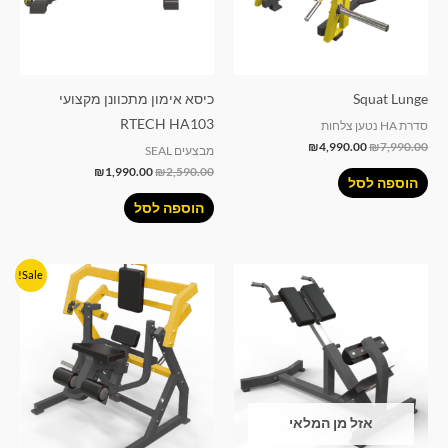
Squat Lunge
כיסא אימון מתכוונן מקצועי
RTECH HA103
סדרת HA נטען צלחות
₪
4,990.00
₪
7,990.00
מבצעים SEAL
₪
1,990.00
₪
2,590.00
הוספה לסל
הוספה לסל
המחיר
המחיר
Sale!
המקורי
הנוכחי
היה:
הוא:
₪6,990.00.
₪7,990.00.
אזל מן המלאי