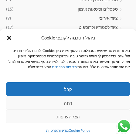
ספסלים וכיסאות אימון
(15)
ציוד אירובי
(9)
ציוד לסטודיו וקרוספיט
(17)
ניהול הסכמה לקובצי Cookie
תוספי תזונה
(23)
אבקות חלבון
(22)
באתר זה נעשה שימוש בטכנולוגיות איסוף מידע כגון Cookies, לרבות על ידי צדדים
שלישיים, כדי לספק לך חוויית גלישה טובה יותר וכן למטרות סטטיסטיקה, איפיון
ושיווק.המשך הגלישה באתר מהווה הסכמתך לכך. למידע נוסף בנושא ואפשרות לנהל
סינון לפי מחיר
את השימוש באמצעים הללו, ראו את
מדיניות הפרטיות
המעודכנת שלנו.
סנן
מחיר:
₪990
—
₪6,990
קבל
דחה
כל הזכויות שמורות © 2026 R-TECH
הצג העדפות
Cookie Policy
מדיניות פרטיות