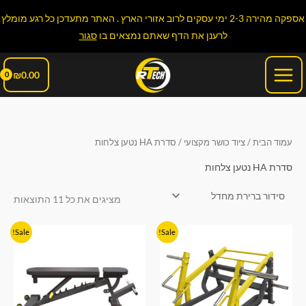
ילוג
אספקה מהירה 2-3 ימי עסקים לרוב אזורי הארץ . האתר מתעדכן כל רגע מומלץ
תוכן
לרענן את הדף שאתם נמצאים בו
סגור
Main
₪
0.00
Menu
עמוד הבית
/
ציוד כושר מקצועי
/ סדרת HA נטען צלחות
סדרת HA נטען צלחות
מציגים את כל ⁦11⁩ התוצאות
המחיר
המחיר
המחיר
המחיר
Sale!
Sale!
המקורי
הנוכחי
המקורי
הנוכחי
היה:
הוא:
היה:
הוא:
₪1,990.00.
₪2,590.00.
₪4,990.00.
₪7,990.00.