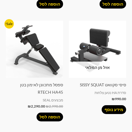
הוספה לסל
הוספה לסל
המחיר
המחיר
Sale!
המקורי
הנוכחי
היה:
הוא:
₪2,290.00.
₪2,990.00.
אזל מן המלאי
סיסי סקוואט SISSY SQUAT
ספסל מתכוונן לאימון בטן
RTECH HA45
סדרת HA נטען צלחות
₪
990.00
מבצעים SEAL
₪
2,290.00
₪
2,990.00
מידע נוסף
הוספה לסל