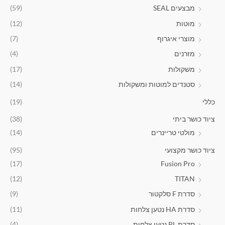
ע
מבצעים SEAL
(59)
ד
מוטות
(12)
₪
מוצרי איגרוף
(7)
2
מזרנים
(4)
,
9
משקולות
(17)
9
סטנדים למוטות ומשקולות
(14)
0
.
כללי
(19)
0
0
ציוד כושר ביתי
(38)
מולטי טריינרים
(14)
ציוד כושר מקצועי
(95)
(17)
Fusion Pro
(12)
TITAN
סדרת F סלקטור
(9)
סדרת HA נטען צלחות
(11)
סדרת PL נטען צלחות
(4)