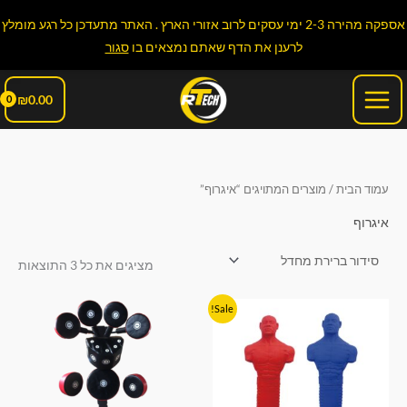
ילוג
אספקה מהירה 2-3 ימי עסקים לרוב אזורי הארץ . האתר מתעדכן כל רגע מומלץ
תוכן
לרענן את הדף שאתם נמצאים בו
סגור
Main
₪
0.00
Menu
עמוד הבית
/ מוצרים המתויגים “איגרוף”
איגרוף
מציגים את כל ⁦3⁩ התוצאות
המחיר
המחיר
Sale!
המקורי
הנוכחי
היה:
הוא:
₪2,390.00.
₪2,590.00.