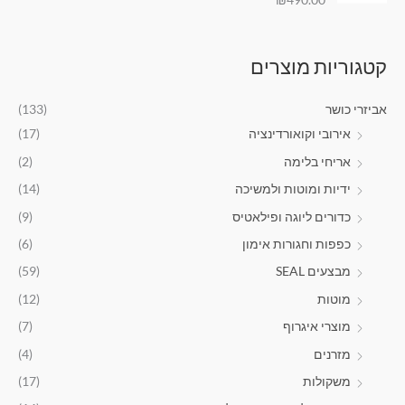
מתוך 5
י
9
1
ם
.
9
:
0
.
קטגוריות מוצרים
0
9
₪
.
0
1
.
אביזרי כושר
(133)
,
אירובי וקואורדינציה
(17)
5
9
אריחי בלימה
(2)
9
ידיות ומוטות ולמשיכה
(14)
.
0
כדורים ליוגה ופילאטיס
(9)
0
כפפות וחגורות אימון
(6)
ע
מבצעים SEAL
(59)
ד
מוטות
(12)
₪
מוצרי איגרוף
(7)
2
מזרנים
(4)
,
9
משקולות
(17)
9