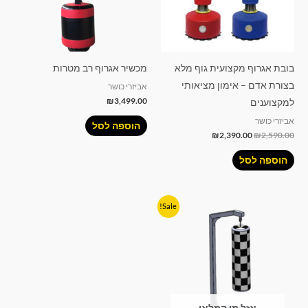
בובת אגרוף מקצועית גוף מלא
מכשיר אגרוף רב מטרות
בצורת אדם – אימון מציאותי
אביזרי כושר
₪
3,499.00
למקצוענים
אביזרי כושר
הוספה לסל
₪
2,390.00
₪
2,590.00
הוספה לסל
המחיר
המחיר
Sale!
המקורי
הנוכחי
היה:
הוא:
₪790.00.
₪990.00.
אזל מן המלאי