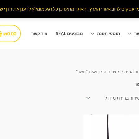
₪
0.00
שר
תוספי תזונה
מבצעים SEAL
צור קשר
ד הבית
/ מוצרים המתויגים “כושר”
ר