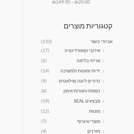
₪
249.90
–
₪
20.00
דורג
5.00
מ
5
מתוך 5
ח
.
י
0
ר
קטגוריות מוצרים
0
י
ם
אביזרי כושר
(133)
:
אירובי וקואורדינציה
(17)
₪
אריחי בלימה
(2)
2
0
ידיות ומוטות ולמשיכה
(14)
.
כדורים ליוגה ופילאטיס
(9)
0
0
כפפות וחגורות אימון
(6)
מבצעים SEAL
(59)
ע
ד
מוטות
(12)
מוצרי איגרוף
(7)
₪
2
מזרנים
(4)