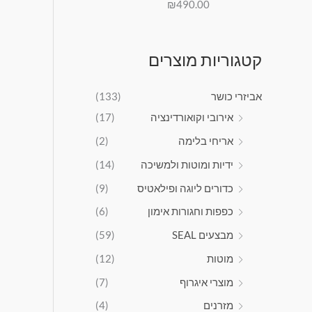
ם
0
9
₪
490.00
דורג
5.00
מתוך 5
:
.
0
.
₪
קטגוריות מוצרים
1
,
5
אביזרי כושר
(133)
9
אירובי וקואורדינציה
(17)
9
.
אריחי בלימה
(2)
0
ידיות ומוטות ולמשיכה
(14)
0
כדורים ליוגה ופילאטיס
(9)
ע
כפפות וחגורות אימון
(6)
ד
מבצעים SEAL
(59)
₪
מוטות
(12)
2
,
מוצרי איגרוף
(7)
9
מזרנים
(4)
9