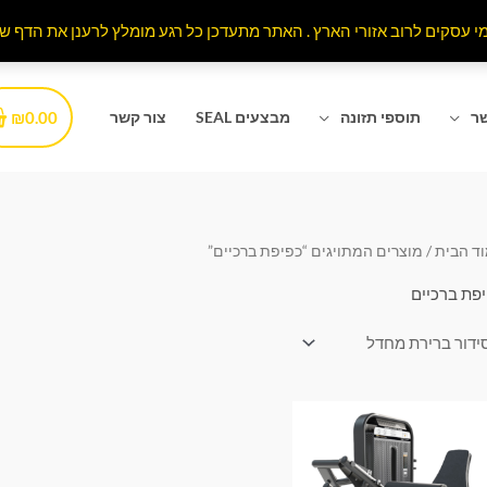
₪
0.00
שר
תוספי תזונה
מבצעים SEAL
צור קשר
ד הבית
/ מוצרים המתויגים “כפיפת ברכיים”
פת ברכיים