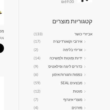
9
9
₪
69.00
דורג
5.00
מתוך 5
0
0
.
.
0
0
קטגוריות מוצרים
0
0
.
.
מכש
אביזרי כושר
(133)
TAN
אירובי וקואורדינציה
(17)
אריחי בלימה
(2)
ידיות ומוטות ולמשיכה
(14)
כדורים ליוגה ופילאטיס
(9)
כפפות וחגורות אימון
(6)
מבצעים SEAL
(59)
מוטות
(12)
מוצרי איגרוף
(7)
מזרנים
(4)