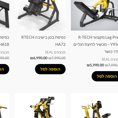
Leg Press מקצועי R-TECH
כפיפת בטן בישיבה RTECH
Y950Z – מכשיר לחיצת רגליים
HA72
HA18
ר כושר
מבצעים SEAL
מבצעים AL
990.00
₪
6,990.00
₪
7,990.00
ים SEAL
₪
5,990.00
₪
7,990
הוספה לסל
הו
הוספה לסל