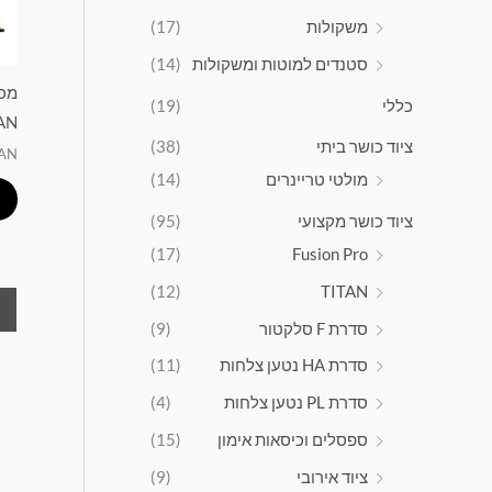
משקולות
(17)
סטנדים למוטות ומשקולות
(14)
מכש
כללי
(19)
AN
ציוד כושר ביתי
(38)
TAN
מולטי טריינרים
(14)
ציוד כושר מקצועי
(95)
(17)
Fusion Pro
(12)
TITAN
סדרת F סלקטור
(9)
סדרת HA נטען צלחות
(11)
סדרת PL נטען צלחות
(4)
ספסלים וכיסאות אימון
(15)
ציוד אירובי
(9)