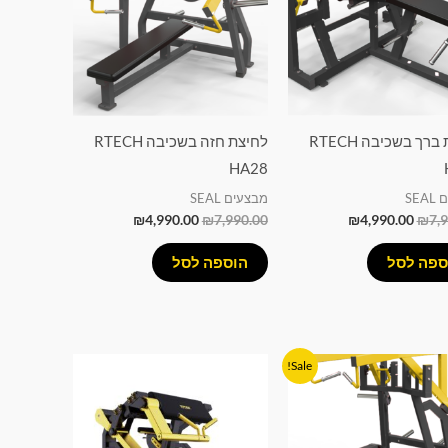
כפיפת ברך בשכיבה RTECH
לחיצת חזה בשכיבה RTECH
HA28
SE
מבצעים SEAL
₪
4,990.00
₪
7,990.00
₪
4,990.00
₪
7,
ספה לסל
הוספה לסל
המחיר
המחיר
Sale!
המקורי
הנוכחי
היה:
הוא:
₪6,990.00.
₪7,990.00.