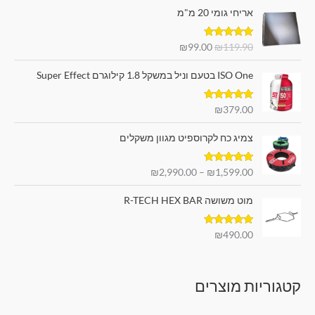
ה
ה
ר
אריחי גומי 20 מ"מ
מ
מ
מ
מ
:
ח
ח
ל
ל
דורג
5.00
₪
99.00
₪
119.90
י
י
י
י
מתוך 5
ר
ר
ISO One בטעם וניל במשקל 1.8 קילוגרם Super Effect
ה
ה
מ
נ
ק
ו
דורג
5.00
₪
379.00
מתוך 5
ו
כ
ט
ר
ח
צמיג כח לקרוספיט מגוון משקלים
ו
י
י
ו
ה
ה
דורג
5.00
₪
2,990.00
–
₪
1,599.00
ח
י
ו
מתוך 5
מ
ה
א
מוט משושה R-TECH HEX BAR
ח
:
:
י
₪
₪
ר
9
1
דורג
5.00
₪
490.00
מתוך 5
י
9
1
ם
.
9
:
0
.
קטגוריות מוצרים
0
9
₪
.
0
1