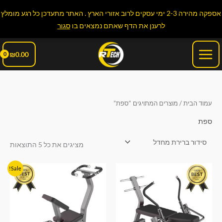
ילוג
אספקה מהירה 2-3 ימי עסקים לרוב אזורי הארץ . האתר מתעדכן כל רגע מומלץ
תוכן
לרענן את הדף שאתם נמצאים בו
סגור
Main
₪
0.00
Menu
עמוד הבית
/ מוצרים המתויגים “ספת”
ספת
מציגים את כל ⁦5⁩ התוצאות
המחיר
המחיר
Sale!
המקורי
הנוכחי
היה:
הוא:
₪1,990.00.
₪2,290.00.