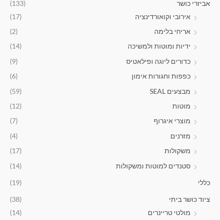
.
אביזרי כושר
(133)
,
אירובי וקואורדינציה
(17)
5
9
אריחי בלימה
(2)
9
ידיות ומוטות ולמשיכה
(14)
.
0
כדורים ליוגה ופילאטיס
(9)
0
כפפות וחגורות אימון
(6)
ע
מבצעים SEAL
(59)
ד
מוטות
(12)
₪
מוצרי איגרוף
(7)
2
מזרנים
(4)
,
9
משקולות
(17)
9
סטנדים למוטות ומשקולות
(14)
0
.
כללי
(19)
0
0
ציוד כושר ביתי
(38)
מולטי טריינרים
(14)