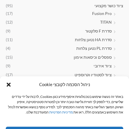
ציוד כושר מקצועי
(95)
(17)
Fusion Pro
(12)
TITAN
סדרת F סלקטור
(9)
סדרת HA נטען צלחות
(11)
סדרת PL נטען צלחות
(4)
ספסלים וכיסאות אימון
(15)
ציוד אירובי
(9)
ציוד לסטודיו וקרוספיט
(17)
ניהול הסכמה לקובצי Cookie
תוספי תזונה
(23)
אבקות חלבון
(22)
באתר זה נעשה שימוש בטכנולוגיות איסוף מידע כגון Cookies, לרבות על ידי צדדים
שלישיים, כדי לספק לך חוויית גלישה טובה יותר וכן למטרות סטטיסטיקה, איפיון
ושיווק.המשך הגלישה באתר מהווה הסכמתך לכך. למידע נוסף בנושא ואפשרות לנהל
סינון לפי מחיר
את השימוש באמצעים הללו, ראו את
מדיניות הפרטיות
המעודכנת שלנו.