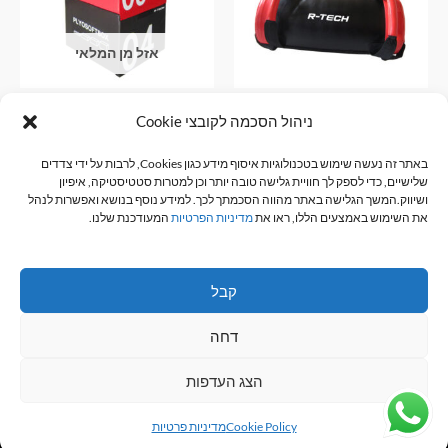
סוגים.
ניתן
אזל מן המלאי
לבחור
את
האפשרויות
שק משקל R-TECH
סט 4 קופסאות פליאומטריות
ניהול הסכמה לקובצי Cookie
בעמוד
רכות
ציוד כושר מקצועי
המוצר
₪
250.00
–
₪
200.00
באתר זה נעשה שימוש בטכנולוגיות איסוף מידע כגון Cookies, לרבות על ידי צדדים
ציוד כושר מקצועי
שלישיים, כדי לספק לך חוויית גלישה טובה יותר וכן למטרות סטטיסטיקה, איפיון
₪
1,700.00
בחר אפשרויות
ושיווק.המשך הגלישה באתר מהווה הסכמתך לכך. למידע נוסף בנושא ואפשרות לנהל
את השימוש באמצעים הללו, ראו את
מדיניות הפרטיות
המעודכנת שלנו.
מידע נוסף
קבל
דחה
כל הזכויות שמורות © 2026 R-TECH
הצג העדפות
Cookie Policy
מדיניות פרטיות