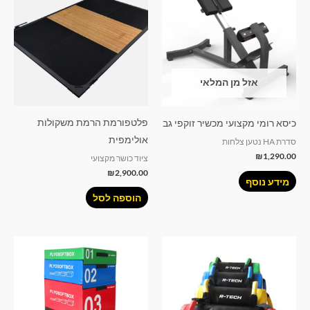
אזל מן המלאי
פלטפורמת הרמת משקולות
כיסא רומי מקצועי מכשיר זוקפי גב
אולימפית
סדרת HA נטען צלחות
₪
1,290.00
ציוד כושר מקצועי
₪
2,900.00
מידע נוסף
הוספה לסל
טווח
למוצר
מחירים:
זה
עד
יש
מספר