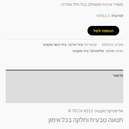
משדר איכות ומשתלב בכל חלל מודרני.
זמינות:
1 במלאי
הוספה לסל
מק"ט:
100231
קטגוריות:
ציוד אירובי
,
ציוד כושר מקצועי
תגיות:
אירובי
,
אליפטיקל
,
ציוד מקצועי
תיאור
מידע נוסף
חוות דעת (0)
אליפטיקל מקצועי R-TECH X511
תנועה טבעית וחלקה בכל אימון