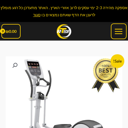
ילוג
אספקה מהירה 2-3 ימי עסקים לרוב אזורי הארץ . האתר מתעדכן כל רגע מומלץ
תוכן
לרענן את הדף שאתם נמצאים בו
סגור
Main
₪
0.00
Menu
כמות
המחיר
המחיר
Sale!
של
המקורי
הנוכחי
אליפטיקל
מקצועי
היה:
הוא:
R-
₪7,990.00.
₪8,990.00.
TECH
X511
עם
20
רמות