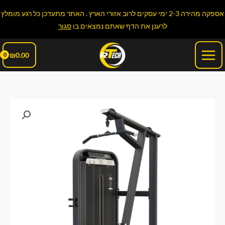
ילוג
אספקה מהירה 2-3 ימי עסקים לרוב אזורי הארץ . האתר מתעדכן כל רגע מומלץ
תוכן
לרענן את הדף שאתם נמצאים בו
סגור
Main
₪
0.00
Menu
כמות
של
מכשיר
פולי
עליון
Lat
Pulldown