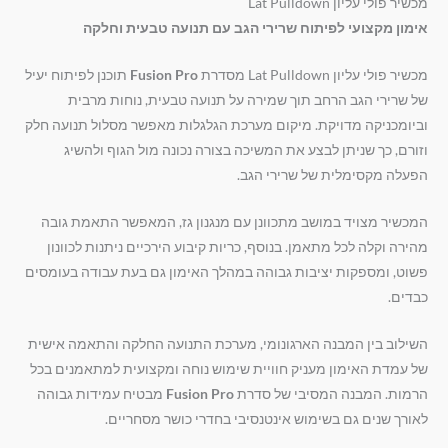
מכשיר פולי עליון Lat Pulldown
אימון מקצועי לפיתוח שרירי הגב עם תנועה טבעית וחלקה
מכשיר פולי עליון Lat Pulldown מסדרת
Fusion Pro
תוכנן לפיתוח יעיל
של שרירי הגב הרחב תוך שמירה על תנועה טבעית, נוחות מרבית
וביומכניקה מדויקת. מיקום מערכת הגלגלות מאפשר מסלול תנועה חלק
וזורם, כך שניתן לבצע את המשיכה בצורה נכונה מול הגוף ולהשיג
הפעלה מקסימלית של שרירי הגב.
המכשיר מצויד במושב מתכוונן עם מנגנון גז, המאפשר התאמת גובה
מהירה וקלה לכל מתאמן. בנוסף, כריות קיבוע הירכיים ניתנות לכוונון
פשוט, ומספקות יציבות גבוהה במהלך האימון גם בעת עבודה בעומסים
כבדים.
השילוב בין המבנה הארגונומי, מערכת התנועה החלקה והתאמה אישית
של עמדת האימון מעניק חוויית שימוש נוחה ומקצועית למתאמנים בכל
הרמות. המבנה המסיבי של סדרת
Fusion Pro
מבטיח עמידות גבוהה
לאורך שנים גם בשימוש אינטנסיבי בחדרי כושר מסחריים.