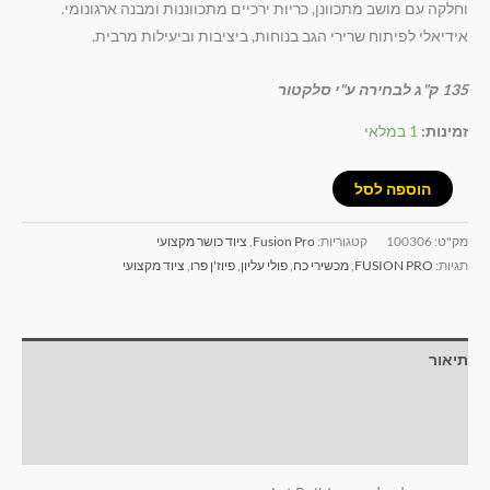
וחלקה עם מושב מתכוונן, כריות ירכיים מתכווננות ומבנה ארגונומי.
אידיאלי לפיתוח שרירי הגב בנוחות, ביציבות וביעילות מרבית.
135 ק"ג לבחירה ע"י סלקטור
זמינות:
1 במלאי
הוספה לסל
מק"ט:
100306
קטגוריות:
Fusion Pro
,
ציוד כושר מקצועי
תגיות:
FUSION PRO
,
מכשירי כח
,
פולי עליון
,
פיוז'ן פרו
,
ציוד מקצועי
תיאור
מידע נוסף
חוות דעת (0)