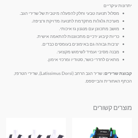
יתרונות עיקריים
מסלול תנועה טבעי וחלק להפעלה מיטבית של שרירי הגב.
מערכת גלגלות מתקדמת לתנועה מדויקת ורציפה.
מושב מתכוונן עם מנגנון גז איכותי.
כריות קיבוע ירכיים מתכווננות להתאמה אישית.
יציבות גבוהה גם באימונים בעומסים כבדים.
מבנה מסיבי ועמיד לשימוש מקצועי.
מתאים לחדרי כושר, סטודיו ומרכזי אימון.
קבוצת שרירים:
שריר הגב הרחב (Latissimus Dorsi), שרירי הטרפז,
הכתף האחורית והבייספס.
מוצרים קשורים
טווח
טווח
למוצר
למוצר
מחירים:
מחירים:
זה
זה
עד
עד
יש
יש