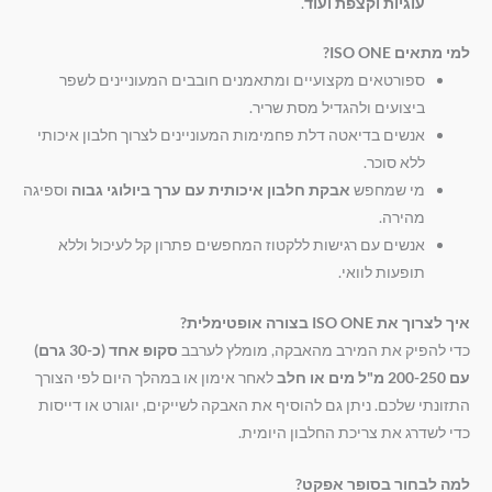
עוגיות וקצפת ועוד
.
למי מתאים ISO ONE?
ספורטאים מקצועיים ומתאמנים חובבים המעוניינים לשפר
ביצועים ולהגדיל מסת שריר.
אנשים בדיאטה דלת פחמימות המעוניינים לצרוך חלבון איכותי
ללא סוכר.
מי שמחפש
אבקת חלבון איכותית עם ערך ביולוגי גבוה
וספיגה
מהירה.
אנשים עם רגישות ללקטוז המחפשים פתרון קל לעיכול וללא
תופעות לוואי.
איך לצרוך את ISO ONE בצורה אופטימלית?
כדי להפיק את המירב מהאבקה, מומלץ לערבב
סקופ אחד (כ-30 גרם)
עם 200-250 מ"ל מים או חלב
לאחר אימון או במהלך היום לפי הצורך
התזונתי שלכם. ניתן גם להוסיף את האבקה לשייקים, יוגורט או דייסות
כדי לשדרג את צריכת החלבון היומית.
למה לבחור בסופר אפקט?