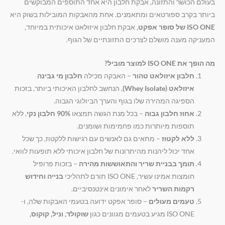
בעולם הכושר והתזונה, אבקת חלבון היא אחד התוספים המבוקשים
ביותר בקרב ספורטאים ומתאמנים. אחת מהאבקות המובילות בשוק היא
ISO ONE של סופר אפקט
, אבקת חלבון איזולאט איכותית במיוחד,
המעניקה מענה מושלם לצרכים התזונתיים של הגוף.
מה הופך את ISO ONE למוצר מוביל?
חלבון איזולאט טהור
– האבקה מכילה
חלבון מי גבינה
איזולאט (Whey Isolate)
, הנחשב לחלבון האיכותי ביותר, בזכות
הספיגה המהירה שלו בגוף והערך הביולוגי הגבוה.
אחוז חלבון גבוה
– בכל מנת הגשה תמצאו
90% חלבון נקי
, ללא
תוספות מיותרות כמו פחמימות ושומנים.
ללא לקטוז
– מתאים גם לאנשים עם רגישות ללקטוז, כך שכל
אחד יכול ליהנות מהיתרונות של חלבון איכותי ללא תופעות לוואי.
תומך בבניית שריר והתאוששות מהירה
– בזכות פרופיל
חומצות אמינו עשיר, ISO ONE תורם לתהליכי
בנייה וחידוש
רקמות השריר
לאחר אימונים אינטנסיביים.
טעמים מעולים
– סופר אפקט ידועה בטעמי האבקות שלה, ו-
ISO ONE מגיע בטעמים מגוונים כגון
שוקולד, וניל, קוקוס,