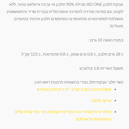
אבקת חלבון ISO ONE מכילה 90% חלבון מי גבינה איזולאט טהור, ללא
לקטוז, עם ספיגה מהירה לתמיכה אופטימלית בבניית שריר והתאוששות.
מושלמת לספורטאים ומתאמנים המחפשים חלבון איכותי בטעמים
מעולים!
במנת הגשה 33 גרם :
כ 28 גרם חלבון , כ 0.8 גרם שומן , כ 0.8 פחמימות , כ 123 קק"ל
משקל האריזה 1.8 קילוגרם
כשר חלבי אבקת חלב נוכרי בהשגחת הרבנות ראש העין
משלוח חינם בקניה של 2 י"ח ניתן לגוון טעמים
שייקר מתנה
מתחייבים למחיר הזול במדינה מצאתם זול יותר שלחו אלינו
בוואטסאפ ונדאג לכם