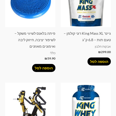
גיינר King Mass XL רוני קולמן –
פיתה בלאנס לשיווי משקל –
טעם תות – 6.8 ק"ג
לשיפור יציבה, חיזוק ליבה
ואימונים מאוזנים
אבקות חלבון
₪
299.00
כללי
₪
59.90
הוספה לסל
הוספה לסל