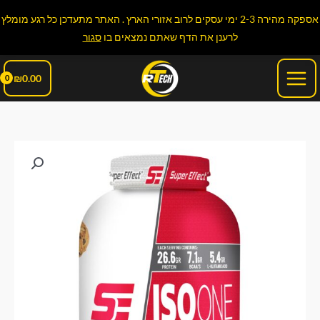
ילוג
אספקה מהירה 2-3 ימי עסקים לרוב אזורי הארץ . האתר מתעדכן כל רגע מומלץ
תוכן
לרענן את הדף שאתם נמצאים בו
סגור
Main
₪
0.00
Menu
כמות
של
ISO
One
בטעם
עוגיות
במשקל
1.8
קילוגרם
Super