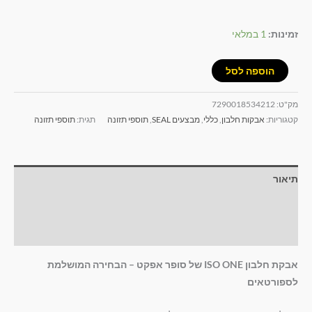
זמינות:
1 במלאי
הוספה לסל
מק"ט:
7290018534212
קטגוריות:
אבקות חלבון
,
כללי
,
מבצעים SEAL
,
תוספי תזונה
תגית:
תוספי תזונה
תיאור
מידע נוסף
חוות דעת (0)
אבקת חלבון ISO ONE של סופר אפקט – הבחירה המושלמת
לספורטאים