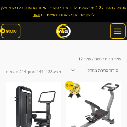
ילוג
אספקה מהירה 2-3 ימי עסקים לרוב אזורי הארץ . האתר מתעדכן כל רגע מומלץ
תוכן
לרענן את הדף שאתם נמצאים בו
סגור
Main
₪
0.00
Menu
עמוד הבית
/
חנות
/ עמוד 12
מציג 133–144 מתוך 214 תוצאות
המחיר
המחיר
Sale!
המקורי
הנוכחי
היה:
הוא:
₪1,990.00.
₪2,290.00.