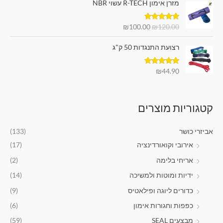
מזרן אימון R-TECH עשוי NBR
ח
מ
מ
י
ח
ח
ר
דורג
5.00
₪
100.00
₪
120.00
י
י
מתוך 5
י
ר
ר
ם
רצועת התנגדות 50 ק"ג
ה
ה
:
מ
נ
ק
ו
דורג
5.00
₪
44.90
₪
מתוך 5
ו
כ
2
ר
ח
0
י
י
.
קטגוריות מוצרים
ה
ה
0
י
ו
0
ה
א
אביזרי כושר
(133)
:
:
ע
אירובי וקואורדינציה
(17)
₪
₪
ד
1
1
אריחי בלימה
(2)
0
2
₪
ידיות ומוטות ולמשיכה
(14)
0
0
2
.
.
כדורים ליוגה ופילאטיס
(9)
4
0
0
9
כפפות וחגורות אימון
(6)
0
0
.
.
.
מבצעים SEAL
(59)
9