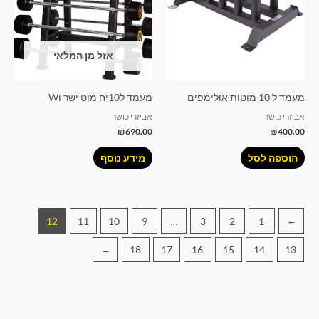
אזל מן המלאי
מעמד ל 10 מוטות אולימפים
מעמד ל10יח מוט ישר וW
אביזרי כושר
אביזרי כושר
₪
690.00
₪
400.00
הוספה לסל
מידע נוסף
12
11
10
9
…
3
2
1
→
←
18
17
16
15
14
13