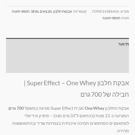
מק"ט:
7290014386426
קטגוריות:
אבקות חלבון
,
מבצעים SEAL
,
תוספי תזונה
תגית:
תוספי תזונה
תיאור
מידע נוסף
חוות דעת (0)
אבקת חלבון Super Effect – One Whey |
חבילה של 700 גרם
אבקת החלבון
One Whey
מבית Super Effect מגיעה במשקל
700 גרם
,
המציעה כ‑
21
מנות (בהתאם ל־33 גרם מנה) – פתרון אידיאלי
למתאמנים המחפשים תמיכה איכותית בצמיחת שריר ובהתאוששות
מהירה.