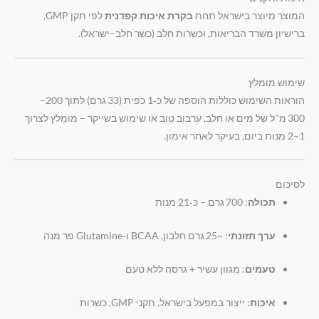
המוצר מיוצר בישראל תחת
בקרת איכות קפדנית
לפי תקן GMP,
ברישיון משרד הבריאות, וכשרות חלב (כשר חלב–ישראל).
שימוש מומלץ
הוראות השימוש כוללות הוספה של כ‑1 כפית (33 גרם) לתוך 200–
300 מ"ל של מים או חלב, ערבוב טוב או שימוש בשייקר – מומלץ לצרוך
1–2 מנות ביום, בעיקר לאחר אימון.
לסיכום
תכולה
: 700 גרם – כ‑21 מנות
ערך תזונתי
: ~25 גרם חלבון, BCAA ו‑Glutamine פר מנה
טעמים
: מגוון עשיר + גרסה ללא טעם
איכות
: ייצור במפעל בישראל, תקני GMP, כשרות