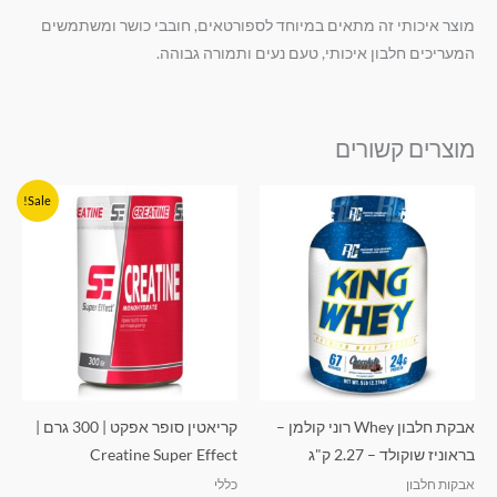
מוצר איכותי זה מתאים במיוחד לספורטאים, חובבי כושר ומשתמשים
המעריכים חלבון איכותי, טעם נעים ותמורה גבוהה.
מוצרים קשורים
המחיר
המחיר
Sale!
המקורי
הנוכחי
היה:
הוא:
₪84.90.
₪99.90.
אבקת חלבון Whey רוני קולמן –
קריאטין סופר אפקט | 300 גרם |
בראוניז שוקולד – 2.27 ק"ג
Creatine Super Effect
אבקות חלבון
כללי