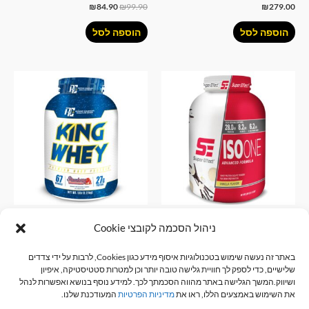
₪
84.90
₪
99.90
₪
279.00
הוספה לסל
הוספה לסל
ISO One בטעם וניל במשקל 1.8
אבקת חלבון Whey רוני קולמן –
ניהול הסכמה לקובצי Cookie
קילוגרם Super Effect
בטעם תות – 2.27 ק"ג
באתר זה נעשה שימוש בטכנולוגיות איסוף מידע כגון Cookies, לרבות על ידי צדדים
כללי
אבקות חלבון
שלישיים, כדי לספק לך חוויית גלישה טובה יותר וכן למטרות סטטיסטיקה, איפיון
₪
279.00
₪
379.00
ושיווק.המשך הגלישה באתר מהווה הסכמתך לכך. למידע נוסף בנושא ואפשרות לנהל
את השימוש באמצעים הללו, ראו את
מדיניות הפרטיות
המעודכנת שלנו.
הוספה לסל
הוספה לסל