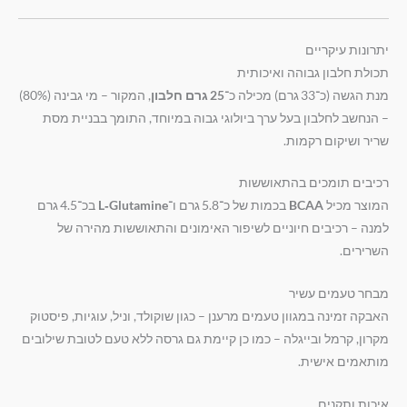
יתרונות עיקריים
תכולת חלבון גבוהה ואיכותית
מנת הגשה (כ־33 גרם) מכילה כ־
25 גרם חלבון
, המקור – מי גבינה (80%)
– הנחשב לחלבון בעל ערך ביולוגי גבוה במיוחד, התומך בבניית מסת
שריר ושיקום רקמות.
רכיבים תומכים בהתאוששות
המוצר מכיל
BCAA
בכמות של כ־5.8 גרם ו־
L‑Glutamine
בכ־4.5 גרם
למנה – רכיבים חיוניים לשיפור האימונים והתאוששות מהירה של
השרירים.
מבחר טעמים עשיר
האבקה זמינה במגוון טעמים מרענן – כגון שוקולד, וניל, עוגיות, פיסטוק
מקרון, קרמל ובייגלה – כמו כן קיימת גם גרסה ללא טעם לטובת שילובים
מותאמים אישית.
איכות ותקנים