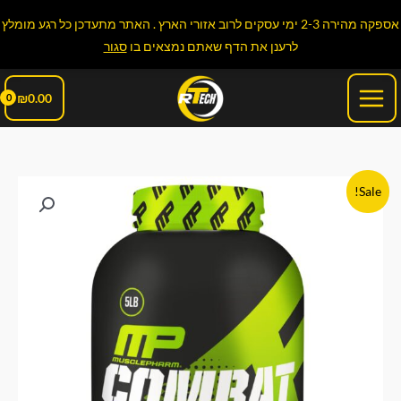
ילוג
אספקה מהירה 2-3 ימי עסקים לרוב אזורי הארץ . האתר מתעדכן כל רגע מומלץ
תוכן
לרענן את הדף שאתם נמצאים בו
סגור
Main
₪
0.00
Menu
כמות
המחיר
המחיר
Sale!
של
המקורי
הנוכחי
אבקת
חלבון
היה:
הוא:
Combat
₪259.90.
₪275.00.
Whey
|
קומבט
100%
מי