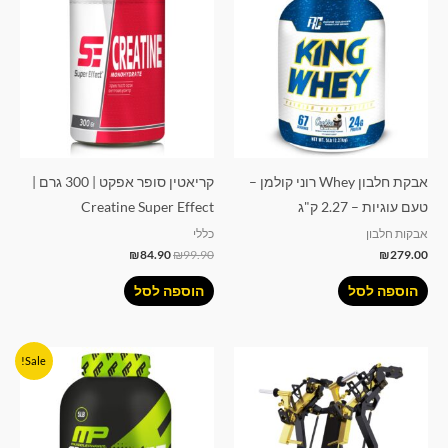
היה:
הוא:
₪84.90.
₪99.90.
אבקת חלבון Whey רוני קולמן –
קריאטין סופר אפקט | 300 גרם |
טעם עוגיות – 2.27 ק"ג
Creatine Super Effect
אבקות חלבון
כללי
₪
84.90
₪
99.90
₪
279.00
הוספה לסל
הוספה לסל
המחיר
המחיר
Sale!
המקורי
הנוכחי
היה:
הוא:
₪259.90.
₪275.00.