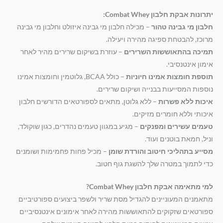
יתרונות אבקת חלבון Combat Whey:
חלבון מי גבינה טהור
– מכילה חלבון מי גבינה איזולט וחלבון מי גבינה
מרוכז, להבטחת ספיגה מהירה ויעילה.
תמיכה בהתאוששות השרירים
– עוזרת בשיקום שרירים מהיר לאחר
אימון אינטנסיבי.
תוספת חומצות אמינו חיוניות
– כולל BCAA, גלוטמין וחומצות אמינו
נוספות המסייעות בבנייה ושיקום שרירים.
איכות ללא פשרות
– ללא גלוטן, מתאים לספורטאים הדורשים חלבון
איכותי וללא חומרים מזיקים.
טעמים עשירים ומפנקים
– מגיע במגוון טעמים נהדרים, כגון שוקולד,
וניל, חמאת בוטנים ועוד.
מסייע בתהליכי חיטוב והורדת שומן
– מכיל פחות פחמימות ושומנים
כדי לתמוך במטרה שלך להשגת גוף חטוב.
למי מתאימה אבקת חלבון Combat Whey?
מתאמנים המעוניינים להגדיל מסת שריר ולשפר ביצועים ספורטיביים
ספורטאים שזקוקים להתאוששות מהירה לאחר אימונים אינטנסיביים