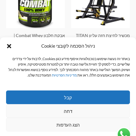
מכשיר לחיצת חזה עליון TITAN
אבקת חלבון Combat Whey |
קומבט 100% מי גבינה 2.27 קילו
כללי
ניהול הסכמה לקובצי Cookie
וניל
מידע נוסף
באתר זה נעשה שימוש בטכנולוגיות איסוף מידע כגון Cookies, לרבות על ידי צדדים
כללי
שלישיים, כדי לספק לך חוויית גלישה טובה יותר וכן למטרות סטטיסטיקה, איפיון
₪
259.90
₪
275.00
ושיווק.המשך הגלישה באתר מהווה הסכמתך לכך. למידע נוסף בנושא ואפשרות לנהל
את השימוש באמצעים הללו, ראו את
מדיניות הפרטיות
המעודכנת שלנו.
הוספה לסל
קבל
דחה
כל הזכויות שמורות © 2026 R-TECH
הצג העדפות