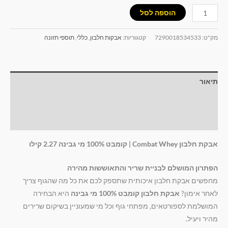
הוספה לסל
מק"ט:
7290018534533
קטגוריות:
אבקות חלבון
,
כללי
,
תוספי תזונה
תיאור
מידע נוסף
חוות דעת (0)
אבקת חלבון Combat Whey | קומבט 100% מי גבינה 2.27 קילו
הפתרון המושלם לבניית שריר והתאוששות מהירה
מחפשים אבקת חלבון איכותית שתספק לכם את כל מה שהגוף צריך
לאחר אימון?
אבקת חלבון קומבט 100% מי גבינה
היא הבחירה
המושלמת לספורטאים, מפתחי גוף וכל מי שמעוניין בשיקום שרירים
מהיר ויעיל.