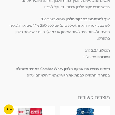
אנשים המעוניינים להוסיף כמות חלבון לתזונה היומית שלהם
מי שמחפש מקור חלבון איכותי, נקי וקל לעיכול
איך להשתמש באבקת חלבון Combat Whey?
לערבב כף מדידה אחת (כ-30 גרם) עם 250-300 מ"ל מים או חלב לפי
הטעם, ולשתות מיד לאחר האימון או במהלך היום כהשלמת חלבון
בתפריט.
תכולה:
2.27 ק"ג
כשרות:
כשר חלבי
הזמינו עכשיו את אבקת חלבון Combat Whey במחיר משתלם
במיוחד ותתחילו לבנות את הגוף שתמיד חלמתם עליו!
מוצרים קשורים
המחיר
המחיר
Sale!
המקורי
הנוכחי