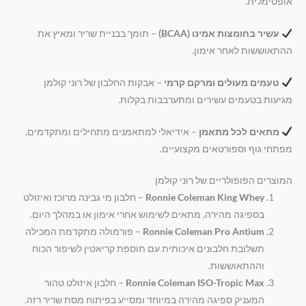
אופטימלית.
עשיר בחומצות אמינו (BCAA)
– תומך בבניית שריר ומאיץ את
ההתאוששות לאחר אימון.
טעמים מעולים ומרקם קרמי
– אבקות החלבון של רוני קולמן
מגיעות בטעמים עשירים ומתערבבות בקלות.
מתאים לכל מתאמן
– אידיאלי למתאמנים מתחילים ומתקדמים,
מפתחי גוף וספורטאים מקצועיים.
המוצרים הפופולריים של רוני קולמן
Ronnie Coleman King Whey
– חלבון מי גבינה מרוכז ואיזולט
בספיגה מהירה, מתאים לשימוש אחרי אימון או במהלך היום.
Ronnie Coleman Pro Antium
– פורמולה מתקדמת המכילה
תשלובת חלבונים איכותית עם תוספת קריאטין לשיפור הכוח
וההתאוששות.
Ronnie Coleman ISO-Tropic Max
– חלבון איזולט טהור
המעניק ספיגה מהירה במיוחד ומסייע בפיתוח מסת שריר רזה.