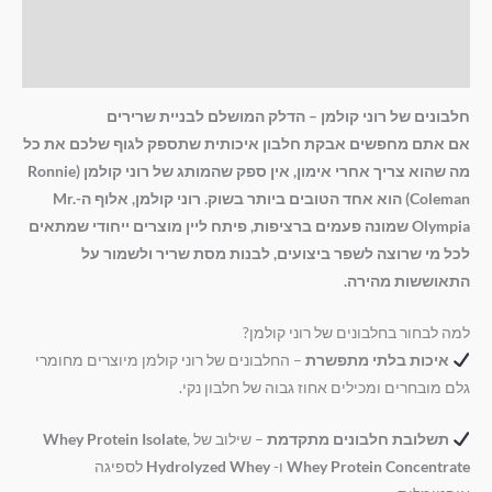
מידע נוסף
חוות דעת (0)
חלבונים של רוני קולמן – הדלק המושלם לבניית שרירים
אם אתם מחפשים אבקת חלבון איכותית שתספק לגוף שלכם את כל
מה שהוא צריך אחרי אימון, אין ספק שהמותג של רוני קולמן (Ronnie
Coleman) הוא אחד הטובים ביותר בשוק. רוני קולמן, אלוף ה-Mr.
Olympia שמונה פעמים ברציפות, פיתח ליין מוצרים ייחודי שמתאים
לכל מי שרוצה לשפר ביצועים, לבנות מסת שריר ולשמור על
התאוששות מהירה.
למה לבחור בחלבונים של רוני קולמן?
איכות בלתי מתפשרת
– החלבונים של רוני קולמן מיוצרים מחומרי
גלם מובחרים ומכילים אחוז גבוה של חלבון נקי.
תשלובת חלבונים מתקדמת
– שילוב של
,
Whey Protein Isolate
Whey Protein Concentrate
ו-
Hydrolyzed Whey
לספיגה