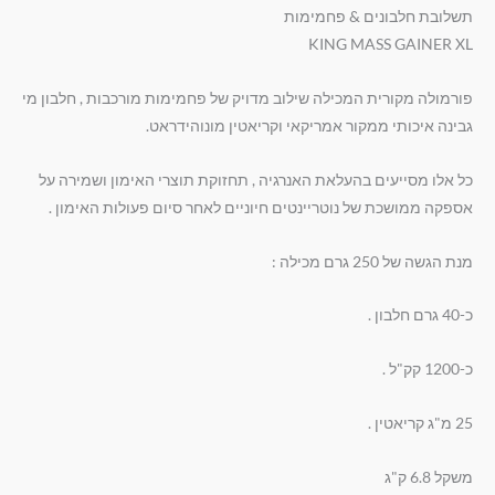
תשלובת חלבונים & פחמימות
KING MASS GAINER XL
פורמולה מקורית המכילה שילוב מדויק של פחמימות מורכבות , חלבון מי
גבינה איכותי ממקור אמריקאי וקריאטין מונוהידראט.
כל אלו מסייעים בהעלאת האנרגיה , תחזוקת תוצרי האימון ושמירה על
אספקה ממושכת של נוטריינטים חיוניים לאחר סיום פעולות האימון .
מנת הגשה של 250 גרם מכילה :
כ-40 גרם חלבון .
כ-1200 קק"ל .
25 מ"ג קריאטין .
משקל 6.8 ק"ג