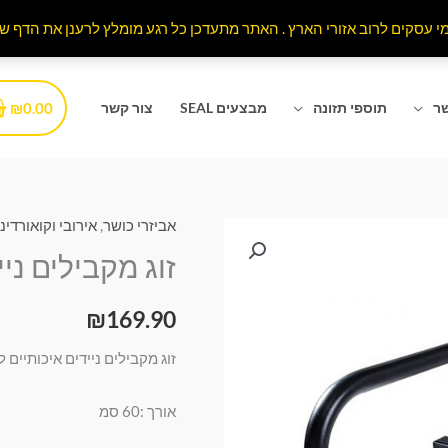
₪
0.00
שר
תוספי תזונה
מבצעים SEAL
צור קשר
אביזרי כושר
,
אירובי וקואורדינ
זוג מקבילים ניי
₪
169.90
זוג מקבילים ניידים איכותיים ל
אורך :60 סמ