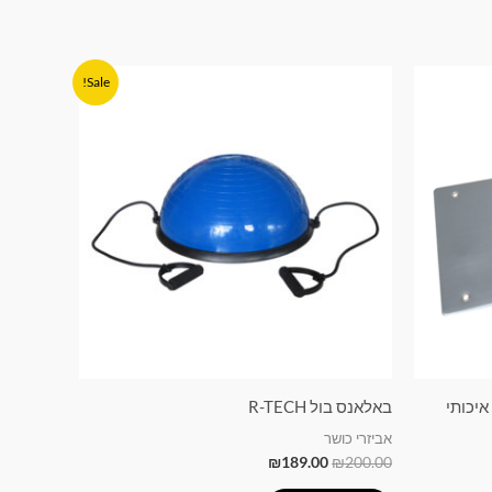
המחיר
המחיר
Sale!
המקורי
הנוכחי
היה:
הוא:
₪189.00.
₪200.00.
באלאנס בול R-TECH
אביזרי כושר
₪
189.00
₪
200.00