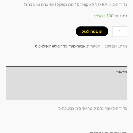
כדור חול SAND BALL קוטר 10 סמ משקל 450 גרם צבע כחול
זמינות:
100 במלאי
הוספה לסל
מק"ט:
100127
קטגוריות:
אביזרי כושר
,
כדורים ליוגה ופילאטיס
תיאור
מידע נוסף
חוות דעת (0)
כדור חול 450 גרם קוטר 10 סמ צבע כחול