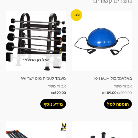
מוצרים קשורים
המחיר
המחיר
Sale!
המקורי
הנוכחי
היה:
הוא:
₪189.00.
₪200.00.
אזל מן המלאי
באלאנס בול R-TECH
מעמד ל10יח מוט ישר וW
אביזרי כושר
אביזרי כושר
₪
690.00
₪
189.00
₪
200.00
הוספה לסל
מידע נוסף
טווח
למוצר
מחירים:
זה