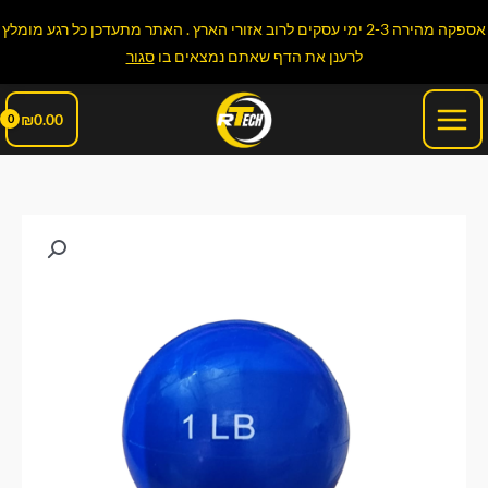
ילוג
אספקה מהירה 2-3 ימי עסקים לרוב אזורי הארץ . האתר מתעדכן כל רגע מומלץ
תוכן
לרענן את הדף שאתם נמצאים בו
סגור
Main
₪
0.00
Menu
כמות
של
כדור
חול
קוטר
10
סמ
450גרם
צבע
כחול