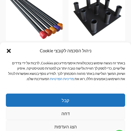
עד
יש
מספר
סוגים.
ניתן
לבחור
את
האפשרויות
מעמד ל9 מוטות אולימפים
מוט בודי בר R-TECH מגוון
ניהול הסכמה לקובצי Cookie
בעמוד
משקלים
אביזרי כושר
המוצר
₪
360.00
באתר זה נעשה שימוש בטכנולוגיות איסוף מידע כגון Cookies, לרבות על ידי צדדים
אביזרי כושר
שלישיים, כדי לספק לך חוויית גלישה טובה יותר וכן למטרות סטטיסטיקה, איפיון
₪
135.00
–
₪
45.00
הוספה לסל
ושיווק.המשך הגלישה באתר מהווה הסכמתך לכך. למידע נוסף בנושא ואפשרות לנהל
את השימוש באמצעים הללו, ראו את
מדיניות הפרטיות
המעודכנת שלנו.
בחר אפשרויות
קבל
דחה
כל הזכויות שמורות © 2026 R-TECH
הצג העדפות