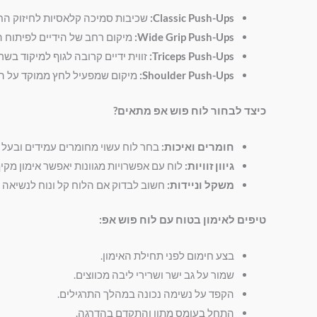
Classic Push-Ups:
שכיבות סמיכה קלאסיות לחיזוק הח
Wide Grip Push-Ups:
מיקום רחב של הידיים לפיתוח ה
Triceps Push-Ups:
זווית ידיים קרובה לגוף למיקוד בשר
Shoulder Push-Ups:
מיקום שמפעיל לחץ ממוקד על הכ
כיצד לבחור לוח פוש אפ מתאים?
חומרים ואיכות:
בחר לוח עשוי מחומרים עמידים ובעל א
גיוון זוויות:
לוח עם אפשרויות מגוונות יאפשר אימון מקיף
משקל וניידות:
חשוב לבדוק אם הלוח קל ונוח לנשיאה ל
טיפים לאימון בטוח עם לוח פוש אפ:
בצע חימום לפני תחילת האימון.
שמור על גב ישר ושרירי ליבה מכווצים.
הקפד על נשימה נכונה במהלך התרגילים.
התחל בעומס מתון והתקדם בהדרגה.