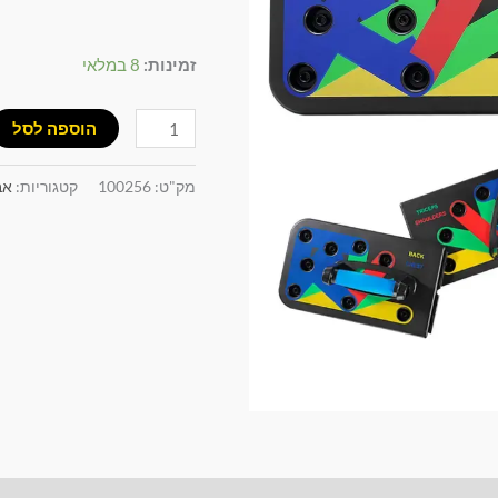
זמינות:
8 במלאי
הוספה לסל
מק"ט:
100256
קטגוריות:
אב