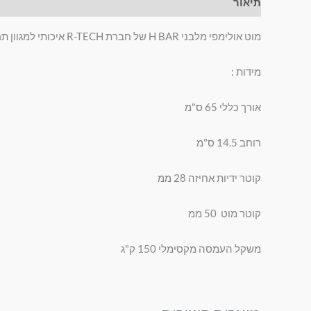
תיאור
חוות דעת (0)
מוט אולימפי מלבני H BAR של חברת R-TECH איכותי למגוון תרגילים בחדר הכושר והסטודיו
מידות :
אורך כללי 65 ס"מ
רוחב 14.5 ס"מ
קוטר ידיות אחיזה 28 ממ
קוטר מוט 50 ממ
משקל העמסה מקסימלי 150 ק"ג