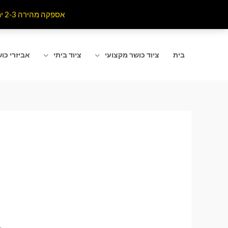
ילוג
אספקה מהירה 2-3 ימי עסקים לרוב אזורי הארץ . האתר מתעדכן כל רגע מומלץ לרענן את הדף שאתם נמצאים בו
תוכן
בית
ציוד כושר מקצועי
ציוד ביתי
אביזרי כו