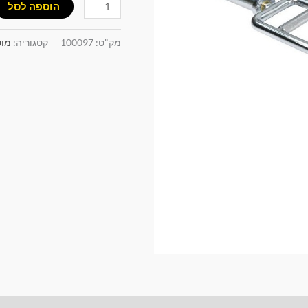
הוספה לסל
מק"ט:
100097
קטגוריה:
מוט