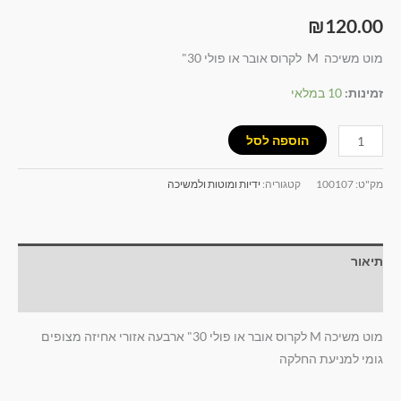
₪
120.00
מוט משיכה M לקרוס אובר או פולי 30"
זמינות:
10 במלאי
הוספה לסל
מק"ט:
100107
קטגוריה:
ידיות ומוטות ולמשיכה
תיאור
חוות דעת (0)
מוט משיכה M לקרוס אובר או פולי 30" ארבעה אזורי אחיזה מצופים
גומי למניעת החלקה