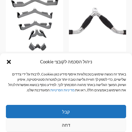
ידית למשיכה V +ידיות ישרות
סט ידיות משיכה לפולי | סט ידיות
ניהול הסכמה לקובצי Cookie
מקצועי למכונת כבלים R-TECH
ידיות ומוטות ולמשיכה
₪
120.00
באתר זה נעשה שימוש בטכנולוגיות איסוף מידע כגון Cookies, לרבות על ידי צדדים
אביזרי כושר
שלישיים, כדי לספק לך חוויית גלישה טובה יותר וכן למטרות סטטיסטיקה, איפיון
₪
890.00
הוספה לסל
ושיווק.המשך הגלישה באתר מהווה הסכמתך לכך. למידע נוסף בנושא ואפשרות לנהל
את השימוש באמצעים הללו, ראו את
מדיניות הפרטיות
המעודכנת שלנו.
הוספה לסל
קבל
דחה