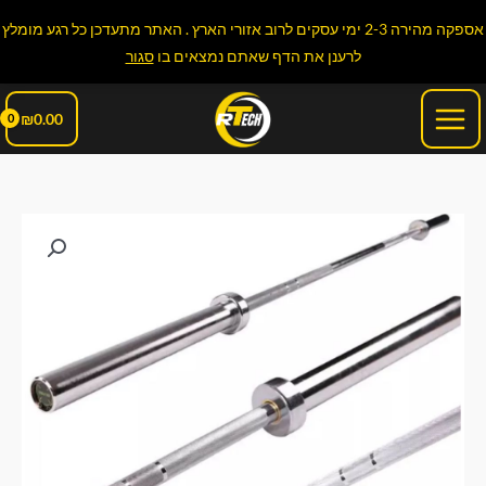
ילוג
אספקה מהירה 2-3 ימי עסקים לרוב אזורי הארץ . האתר מתעדכן כל רגע מומלץ
תוכן
לרענן את הדף שאתם נמצאים בו
סגור
Main
₪
0.00
Menu
כמות
של
מוט
פלדה
1.2
מ'
ישר