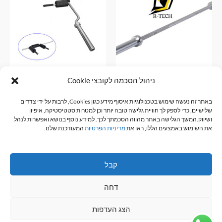
ניהול הסכמה לקובצי Cookie
מוט אולימפי פלדה מצופה כרום
מוט בטוח לסקוואט
באתר זה נעשה שימוש בטכנולוגיות איסוף מידע כגון Cookies, לרבות על ידי צדדים
מוטות
מוטות
שלישיים, כדי לספק לך חוויית גלישה טובה יותר וכן למטרות סטטיסטיקה, איפיון
₪
490.00
₪
650.00
ושיווק.המשך הגלישה באתר מהווה הסכמתך לכך. למידע נוסף בנושא ואפשרות לנהל
את השימוש באמצעים הללו, ראו את
מדיניות הפרטיות
המעודכנת שלנו.
הוספה לסל
הוספה לסל
קבל
דחה
כל הזכויות שמורות © 2026 R-TECH
הצג העדפות