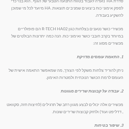
סדרת HA נועדה לעבוד בטווח התנועה הטבעי של הגוף . הוא בנוי כדי
לספק אימוני כוח ביצועים שמניבים תוצאות. HA מיועד לכל מי שמוכן
להשקיע בעבודה.
מכשירי כושר נטענים בצלחות כגון R-TECH HA02 הם פופולריים
במיוחד בקרב חובבי כושר ואימוני כוח. הנה כמה יתרונות הבולטים של
מכשירים מסוג זה:
1. התאמת עומסים מדויקת
ניתן להוריד צלחות משקל לפי הצורך, מה שמאפשר התאמה אישית של
העומס לרמת הכושר הנוכחית ולמטרות האימון.
2. עבודה על קבוצות שרירים מגוונות
מכשירים אלה יכולים לבצע מגוון רחב של תרגילים (לחיצות חזה, סקוואט
, דדליפט ועוד) ולחזק קבוצות שרירים שונות.
3. שיפור בטיחות