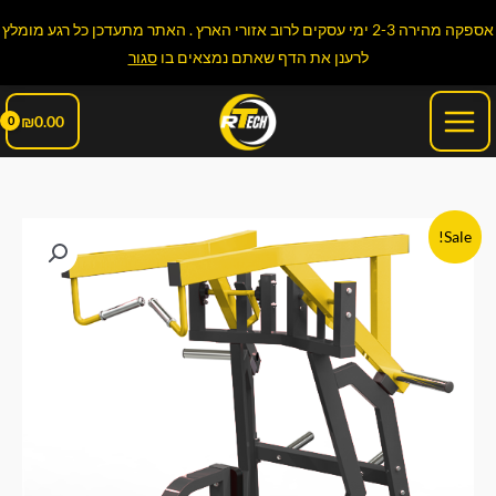
ילוג
אספקה מהירה 2-3 ימי עסקים לרוב אזורי הארץ . האתר מתעדכן כל רגע מומלץ
תוכן
לרענן את הדף שאתם נמצאים בו
סגור
Main
₪
0.00
Menu
כמות
המחיר
המחיר
Sale!
של
המקורי
הנוכחי
מכשיר
חתירה
היה:
הוא:
פולי
₪6,990.00.
₪7,990.00.
עליון
RTECH
HA02