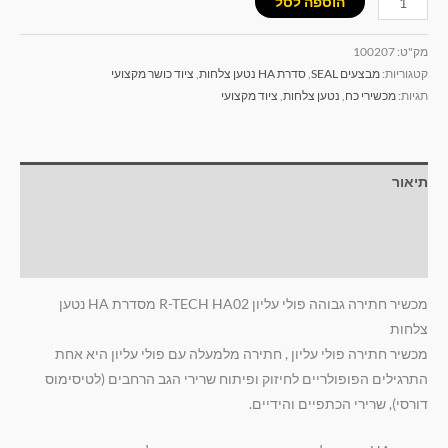
הוספה לסל
מק"ט:
100207
קטגוריות:
מבצעים SEAL
,
סדרת HA נטען צלחות
,
ציוד כושר מקצועי
תגיות:
מכשירי כח
,
נטען צלחות
,
ציוד מקצועי
תיאור
מידע נוסף
חוות דעת (0)
מכשיר חתירה גבוהה פולי עליון R-TECH HA02 מסדרת HA נטען
צלחות
מכשיר חתירה פולי עליון , חתירה מלמעלה עם פולי עליון היא אחת
התרגילים הפופולריים לחיזוק ופיתוח שרירי הגב הרחבים (לטיסימוס
דורסי), שרירי הכתפיים והידיים.