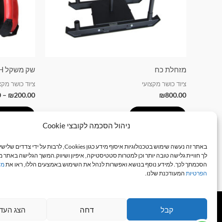
מזחלת כח
שק משקל R-TECH
ציוד כושר מקצועי
ציוד כושר מקצ
0
–
₪
200.00
₪
800.00
הוספה לסל
בחר אפש
ניהול הסכמה לקובצי Cookie
באתר זה נעשה שימוש בטכנולוגיות איסוף מידע כגון Cookies, לרבות 
לך חוויית גלישה טובה יותר וכן למטרות סטטיסטיקה, איפיון ושיווק.המשך הגלישה באתר מ
הסכמתך לכך. למידע נוסף בנושא ואפשרות לנהל את השימוש באמצעים הללו, ראו את
מד
הפרטיות
המעודכנת שלנו.
קבל
דחה
הצג העד