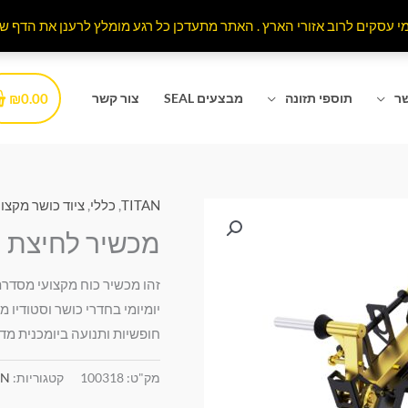
₪
0.00
שר
תוספי תזונה
מבצעים SEAL
צור קשר
TITAN
,
כללי
,
ציוד כושר מקצוע
מכשיר לחיצת חזה ע
יומיומי בחדרי כושר וסטודיו
חופשיות ותנועה ביומכנית מדו
מק"ט:
100318
קטגוריות:
AN