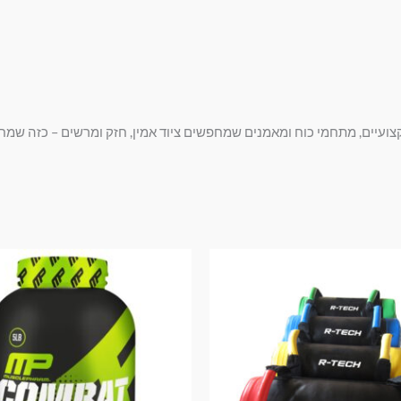
טווח
המחיר
המחיר
למוצר
מחירים:
המקורי
הנוכחי
זה
היה:
הוא:
עד
₪275.00.
₪259.90.
יש
מספר
סוגים.
ניתן