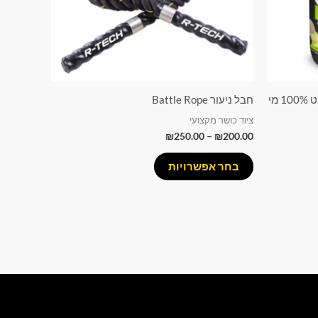
לבחור
את
האפשרויות
בעמוד
המוצר
אבקת חלבון Combat Whey | קומבט 100% מי
חבל ניעור Battle Rope
ציוד כושר מקצועי
₪
250.00
–
₪
200.00
בחר אפשרויות