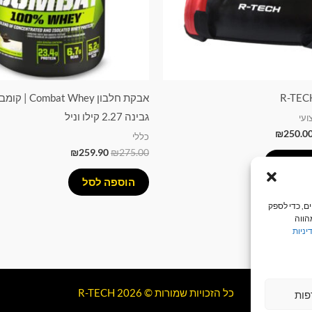
לבחור
את
האפשרויות
בעמוד
המוצר
גבינה 2.27 קילו וניל
ועי
₪
250.0
כללי
₪
259.90
₪
275.00
רויות
הוספה לסל
על ידי צדדים שלישיים, כדי לספק
הווה
יניות
כל הזכויות שמורות © 2026 R-TECH
פות