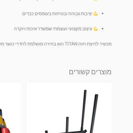
יציבות גבוהה ובטיחות בעומסים כבדים
עיצוב מקצועי ועוצמתי שמשדר איכות ויוקרה
מכשיר לחיצת חזה TITAN הוא בחירה מושלמת לחדרי כושר מקצועיים, מתחמי כוח ומאמנים שמחפשים ציוד אמין, חזק ומרשים – כזה שמחזיק לאורך שנים ומספק חוויית אימון ברמה עולמית.
מוצרים קשורים