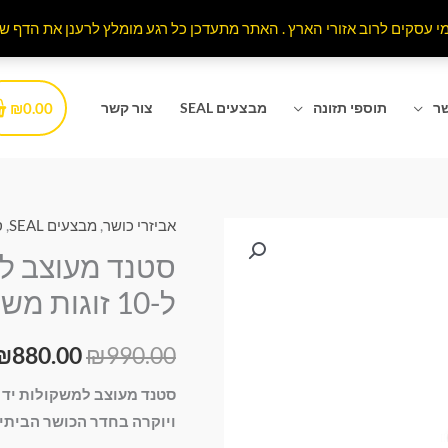
₪
0.00
שר
תוספי תזונה
מבצעים SEAL
צור קשר
אביזרי כושר
,
מבצעים SEAL
,
ס
כמות
המחיר
של
סטנד מעוצב למש
המקורי
סטנד
ל-10 זוגות משקולות
מעוצב
היה:
למשקולות
₪
880.00
₪
990.00
₪990.00.
יד
–
אחסון
ויוקרה בחדר הכושר הביתי א
ייחודי