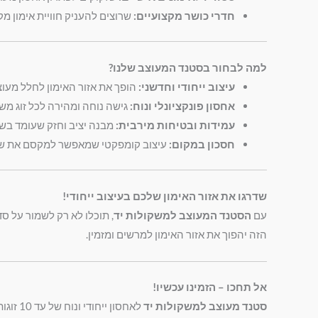
חדרי כושר מקצועיים:
שרוצים להעניק חוויית אימון מק
למה לבחור בסטנד המעוצב שלנו?
עיצוב ייחודי וחדשני:
הופך את אזור האימון לחלל מעוצב
אחסון פונקציונלי ונוח:
גישה נוחה ומהירה לכל זוג משק
עמידות ובטיחות מירבית:
מבנה יציב וחזק שעומד בשימ
חסכון במקום:
עיצוב קומפקטי שמאפשר למקסם את שט
שדרגו את אזור האימון שלכם בעיצוב ייחודי!
עם
הסטנד המעוצב למשקולות יד
, תוכלו לא רק לשמור על ס
הזה יהפוך את אזור האימון למרשים ומזמין.
אל תחכו – הזמינו עכשיו!
סטנד מעוצב למשקולות יד
לאחסון ייחודי ונוח של עד 10 זוגות משקולות.