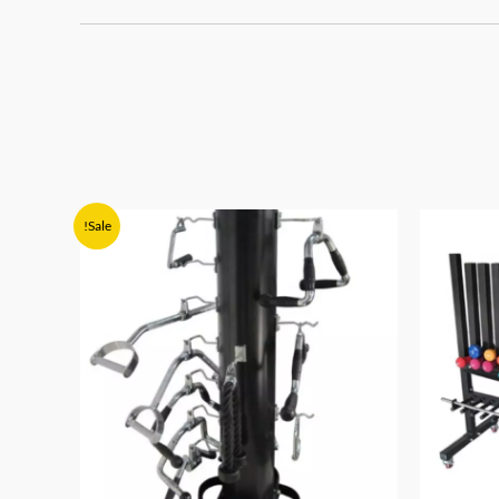
המחיר
המחיר
Sale!
המקורי
הנוכחי
היה:
הוא:
₪549.90.
₪650.00.