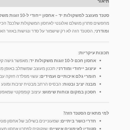
תיאור
מידע נוסף
חוות דעת (0)
סטנד מעוצב למשקולות יד – אחסון ייחודי ל-10 זוגות משקולות לחוויית אימון מושלמת!
מחפשים פתרון מושלם ואלגנטי לאחסון המשקולות שלכם? הכי
ומודרני
, הסטנד הזה לא רק שישמור על סדר ונגישות באזור האי
תכונות עיקריות:
אחסון חכם ל-10 זוגות משקולות יד:
מאפשר גישה קלה
עיצוב ייחודי ומודרני:
תכנון מעוצב שמשתלב באופן מושל
חומרי גלם איכותיים ועמידים:
עשוי מפלדה חזקה עם צ
מבנה יציב ובטוח:
הבסיס הרחב מבטיח יציבות ומונע נפ
חסכון במקום ונוחות שימוש:
עיצוב קומפקטי שמאפשר 
למי מתאים הסטנד הזה?
חדרי כושר ביתיים:
שמעוניינים בשילוב של אחסון פונקצי
סטודיו לאימונים אישיים:
שזקוקים לפתרון אחסון מעו