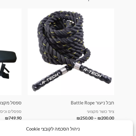
טווח
למוצר
מחירים:
זה
עד
יש
מספר
סוגים.
ניתן
לבחור
את
האפשרויות
בעמוד
המוצר
חבל ניעור Battle Rope
ספסל מקצועי
ציוד כושר מקצועי
ספסלים וכיסא
₪
749.90
₪
250.00
–
₪
200.00
ניהול הסכמה לקובצי Cookie
בחר אפשרויות
הוספה ל