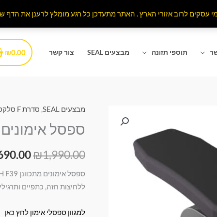
₪
0.00
שר
תוספי תזונה
מבצעים SEAL
צור קשר
מבצעים SEAL
,
סדרת F סלקטור
כמות
המחיר
של
ספסל אימונים מתכוונן
המקורי
ספסל
אימונים
1,990.00
₪
היה:
690.00
מתכוונן
990.00.
R-
ללחיצות חזה, כתפיים ותרגילי
TECH
F39
למגוון ספסלי אימון לחץ כאן