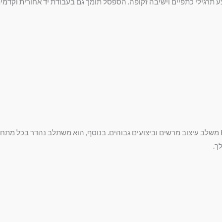
ע תרגילי כתפיים וישיבה זקופה. הספסל תומך גם בעבודת יד אחורית וקדמית
ך.