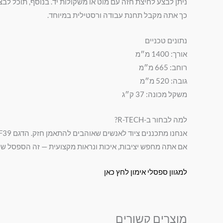
ניתן לבצע לחיצת חזה עם מוט או משקולות יד. בנוסף, תוכל לבצ
כך אתה מקבל תחנת עבודה ורסטילית במיוחד.
נתונים טכניים
אורך: 1400 מ״מ
רוחב: 665 מ״מ
גובה: 520 מ״מ
משקל מכונה: 37 ק״ג
למה לבחור ב-R-TECH?
אנחנו מתכננים ציוד לאנשים שאוהבים להתאמן חזק. הדגם F39 משלב עיצוב מרשים וביצועים גבוהים. בנוסף, הוא משתלב נהדר בכל מתחם אימונים מודרני.
אם אתה מחפש יציבות, איכות ונראות מקצועית — זה הספסל של
למגוון ספסלי אימון לחץ כאן
מוצרים קשורים