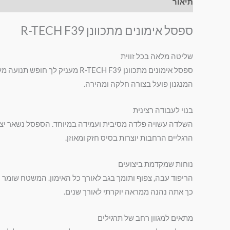
תיאור
מידע נוסף
חוות דעת (0)
ספסל אימונים מתכוונן R-TECH F39
שליטה מלאה בכל זווית
ספסל אימונים מתכוונן R-TECH F39 מעניק לך חופש תנועה מלא בכל אימון. אתה עובר בקלות בין מצב שטוח לשיפוע. כך אתה מדייק כל לחיצה וכל תרגיל משיכה.
המנגנון פועל בצורה חלקה ומהירה.
בנוי לעבודה רצינית
השלדה עשויה פלדה מסיבית ועמידה במיוחד. הספסל נשאר יציב 
הרגליים הרחבות יוצרות בסיס חזק ומאוזן.
נוחות שמקדמת ביצועים
הריפוד עבה, צפוף ותומך בגב לאורך כל האימון. המשטח שומר על 
כך אתה נהנה ממראה יוקרתי לאורך שנים.
מתאים למגוון רחב של תרגילים