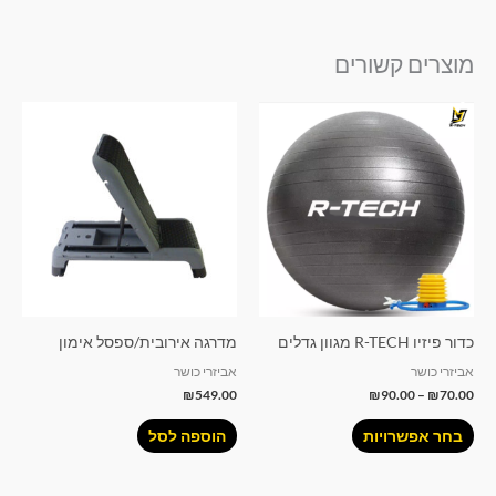
מוצרים קשורים
טווח
למוצר
מחירים:
זה
עד
יש
מספר
סוגים.
ניתן
לבחור
את
האפשרויות
כדור פיזיו R-TECH מגוון גדלים
מדרגה אירובית/ספסל אימון
בעמוד
אביזרי כושר
אביזרי כושר
המוצר
₪
549.00
₪
90.00
–
₪
70.00
בחר אפשרויות
הוספה לסל