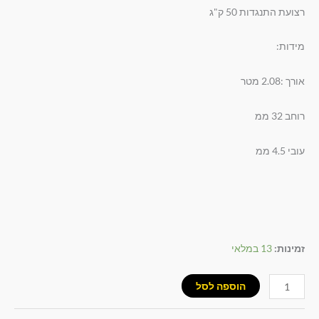
לקוחות
רצועת התנגדות 50 ק"ג
מידות:
אורך :2.08 מטר
רוחב 32 ממ
עובי 4.5 ממ
זמינות:
13 במלאי
הוספה לסל