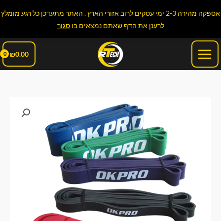
ילוג
אספקה מהירה 2-3 ימי עסקים לרוב אזורי הארץ . האתר מתעדכן כל רגע מומלץ
תוכן
לרענן את הדף שאתם נמצאים בו
סגור
Main
₪
0.00
Menu
כמות
של
רצועת
התנגדות
50
ק"ג