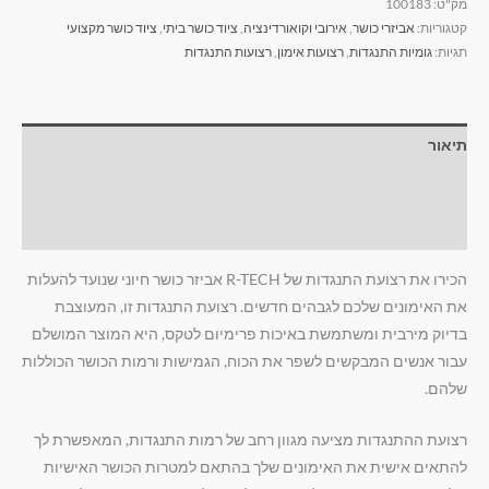
מק"ט:
100183
קטגוריות:
אביזרי כושר
,
אירובי וקואורדינציה
,
ציוד כושר ביתי
,
ציוד כושר מקצועי
תגיות:
גומיות התנגדות
,
רצועות אימון
,
רצועות התנגדות
תיאור
מידע נוסף
חוות דעת (1)
הכירו את רצועת התנגדות של R-TECH אביזר כושר חיוני שנועד להעלות
את האימונים שלכם לגבהים חדשים. רצועת התנגדות זו, המעוצבת
בדיוק מירבית ומשתמשת באיכות פרימיום לטקס, היא המוצר המושלם
עבור אנשים המבקשים לשפר את הכוח, הגמישות ורמות הכושר הכוללות
שלהם.
רצועת ההתנגדות מציעה מגוון רחב של רמות התנגדות, המאפשרת לך
להתאים אישית את האימונים שלך בהתאם למטרות הכושר האישיות