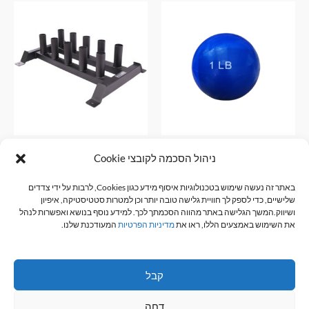
כדור חול קוטר 10 סמ 450גרם
מעמד ל 10 מוטות אולימפים
ניהול הסכמה לקובצי Cookie
צבע כחול
אביזרי כושר
₪
400.00
באתר זה נעשה שימוש בטכנולוגיות איסוף מידע כגון Cookies, לרבות על ידי צדדים
אביזרי כושר
שלישיים, כדי לספק לך חוויית גלישה טובה יותר וכן למטרות סטטיסטיקה, איפיון
₪
15.00
הוספה לסל
ושיווק.המשך הגלישה באתר מהווה הסכמתך לכך. למידע נוסף בנושא ואפשרות לנהל
את השימוש באמצעים הללו, ראו את
מדיניות הפרטיות
המעודכנת שלנו.
הוספה לסל
קבל
דחה