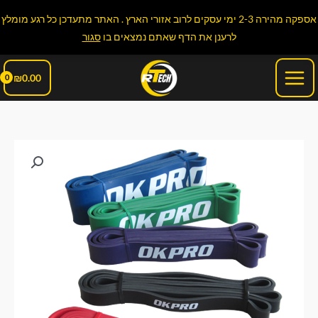
ילוג
אספקה מהירה 2-3 ימי עסקים לרוב אזורי הארץ . האתר מתעדכן כל רגע מומלץ
תוכן
לרענן את הדף שאתם נמצאים בו
סגור
Main
₪
0.00
Menu
כמות
של
רצועת
התנגדות
7.5
ק"ג