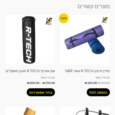
מוצרים קשורים
המחיר
המחיר
טווח
למוצר
Sale!
המקורי
הנוכחי
מחירים:
זה
היה:
הוא:
₪120.00.
₪100.00.
עד
יש
מספר
סוגים.
ניתן
לבחור
את
האפשרויות
מזרן אימון R-TECH עשוי NBR
שק אגרוף R-TECH מגוון משקלים
בעמוד
אביזרי כושר
אביזרי כושר
המוצר
₪
400.00
–
₪
250.00
₪
100.00
₪
120.00
הוספה לסל
בחר אפשרויות