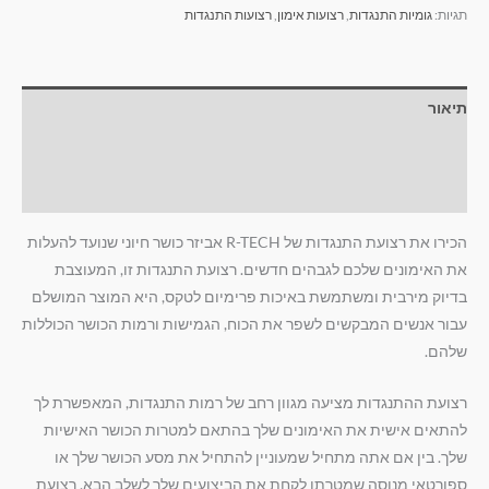
תגיות:
גומיות התנגדות
,
רצועות אימון
,
רצועות התנגדות
תיאור
מידע נוסף
חוות דעת (0)
הכירו את רצועת התנגדות של R-TECH אביזר כושר חיוני שנועד להעלות
את האימונים שלכם לגבהים חדשים. רצועת התנגדות זו, המעוצבת
בדיוק מירבית ומשתמשת באיכות פרימיום לטקס, היא המוצר המושלם
עבור אנשים המבקשים לשפר את הכוח, הגמישות ורמות הכושר הכוללות
שלהם.
רצועת ההתנגדות מציעה מגוון רחב של רמות התנגדות, המאפשרת לך
להתאים אישית את האימונים שלך בהתאם למטרות הכושר האישיות
שלך. בין אם אתה מתחיל שמעוניין להתחיל את מסע הכושר שלך או
ספורטאי מנוסה שמטרתו לקחת את הביצועים שלך לשלב הבא, רצועת