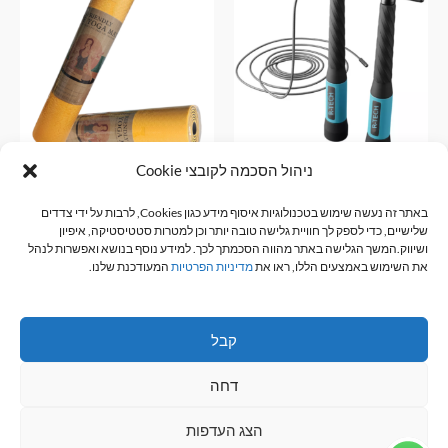
ניהול הסכמה לקובצי Cookie
חבל קפיצה R-TECH
מזרן יוגה R-TECH עשוי TPE
באתר זה נעשה שימוש בטכנולוגיות איסוף מידע כגון Cookies, לרבות על ידי צדדים
אביזרי כושר
אביזרי כושר
שלישיים, כדי לספק לך חוויית גלישה טובה יותר וכן למטרות סטטיסטיקה, איפיון
₪
100.00
₪
45.00
ושיווק.המשך הגלישה באתר מהווה הסכמתך לכך. למידע נוסף בנושא ואפשרות לנהל
את השימוש באמצעים הללו, ראו את
מדיניות הפרטיות
המעודכנת שלנו.
הוספה לסל
הוספה לסל
קבל
דחה
כל הזכויות שמורות © 2026 R-TECH
הצג העדפות