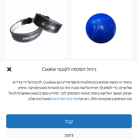
טווח
למוצר
מחירים:
זה
עד
יש
מספר
סוגים.
ניתן
לבחור
את
האפשרויות
כדור חול קוטר 10 סמ 450גרם
חגורה להרמת משקולות מעור
ניהול הסכמה לקובצי Cookie
בעמוד
צבע כחול
מגוון מידות
המוצר
באתר זה נעשה שימוש בטכנולוגיות איסוף מידע כגון Cookies, לרבות על ידי צדדים
אביזרי כושר
אביזרי כושר
שלישיים, כדי לספק לך חוויית גלישה טובה יותר וכן למטרות סטטיסטיקה, איפיון
₪
130.00
–
₪
100.00
₪
15.00
ושיווק.המשך הגלישה באתר מהווה הסכמתך לכך. למידע נוסף בנושא ואפשרות לנהל
את השימוש באמצעים הללו, ראו את
מדיניות הפרטיות
המעודכנת שלנו.
הוספה לסל
בחר אפשרויות
קבל
דחה