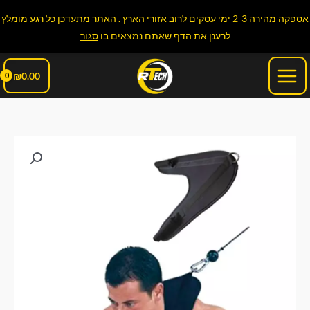
ילוג
אספקה מהירה 2-3 ימי עסקים לרוב אזורי הארץ . האתר מתעדכן כל רגע מומלץ
תוכן
לרענן את הדף שאתם נמצאים בו
סגור
Main
₪
0.00
Menu
כמות
של
רצועת
תמיכה
על
כתפיים
לקרוס
או
פולי