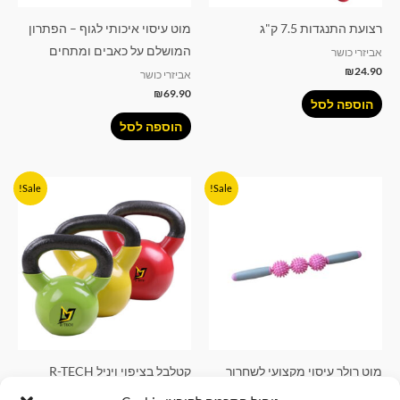
רצועת התנגדות 7.5 ק"ג
מוט עיסוי איכותי לגוף – הפתרון
המושלם על כאבים ומתחים
אביזרי כושר
₪
24.90
אביזרי כושר
₪
69.90
הוספה לסל
הוספה לסל
המחיר
המחיר
טווח
למוצר
Sale!
Sale!
המקורי
הנוכחי
מחירים:
זה
היה:
הוא:
₪69.90.
₪49.90.
עד
יש
מספר
סוגים.
ניתן
לבחור
את
האפשרויות
מוט רולר עיסוי מקצועי לשחרור
קטלבל בציפוי ויניל R-TECH
בעמוד
שרירים – אידיאלי לספורטאים
משקולת קטלבל מקצועית לאימוני