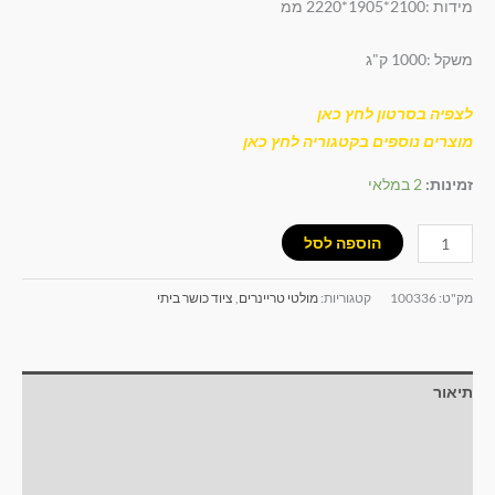
מידות :2100*1905*2220 ממ
משקל :1000 ק"ג
לצפיה בסרטון לחץ כאן
מוצרים נוספים בקטגוריה לחץ כאן
זמינות:
2 במלאי
הוספה לסל
מק"ט:
100336
קטגוריות:
מולטי טריינרים
,
ציוד כושר ביתי
תיאור
מידע נוסף
חוות דעת (0)