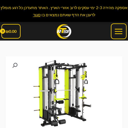
ילוג
אספקה מהירה 2-3 ימי עסקים לרוב אזורי הארץ . האתר מתעדכן כל רגע מומלץ
תוכן
לרענן את הדף שאתם נמצאים בו
סגור
Main
₪
0.00
Menu
כמות
של
R-
TECH
C-
86
מולטי
סמית
משין
360